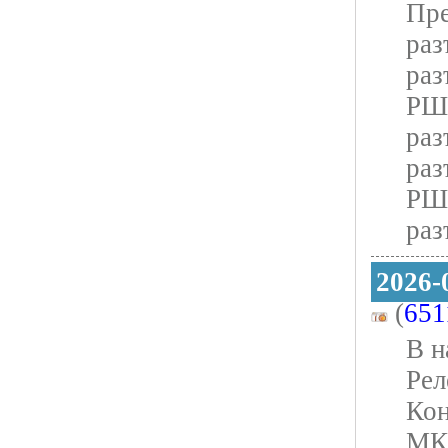
Пре
раз
раз
РШ
раз
раз
РШ
раз
2026-
(
651
В н
Рел
Кон
МК0