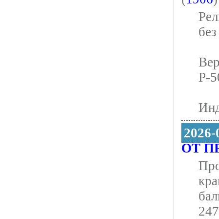
Рел
без
Вер
Р-5
Инд
2026-
ОТ П
Про
кра
бал
247