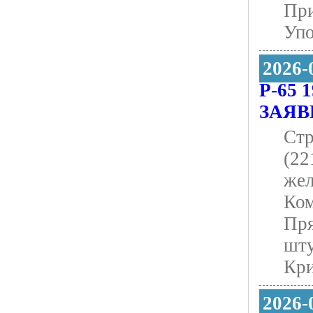
При
Упо
2026-
Р-65
ЗАЯ
Стр
(22
жел
Ком
Пря
шту
Кри
2026-