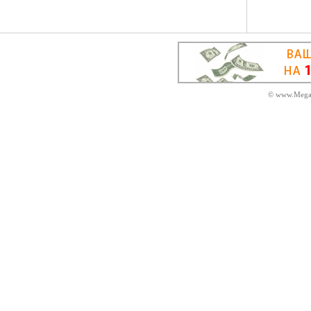
© www.MegaD