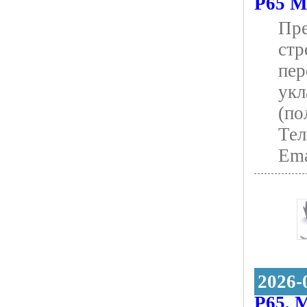
Р65 М
Пре
стр
пер
укл
(по
Тел
Ema
2026-
Р65, 