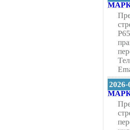
МАРК
Пре
стр
Р65
пра
пер
Тел
Ema
2026-
МАРК
Пре
стр
пер