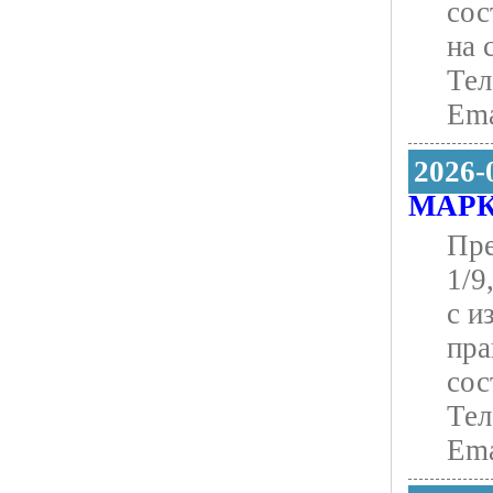
сос
на 
Тел
Ema
2026-
МАРК
Пре
1/9
с и
пра
сос
Тел
Еma