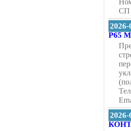
Ном
СП 
2026-
Р65 М
Пре
стр
пер
укл
(по
Тел
Ema
2026-
КОН