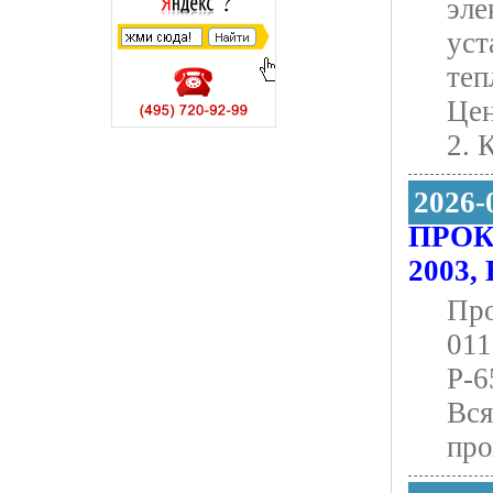
эле
уст
теп
Цен
2. 
2026-
ПРОКЛ
2003
Про
011
Р-6
Вся
про