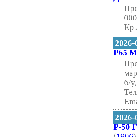
Про
000
Кры
2026-
Р65 М
Пре
мар
б/у
Тел
Еma
2026-
Р-50 
(
1906
)