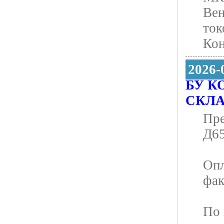
Вен
ток
Кон
2026-
БУ К
СКЛ
Пре
Д65
Опл
фак
По 