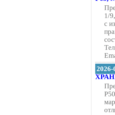
Пре
1/9
с и
пра
сос
Тел
Еma
2026-
ХРАН
Пре
Р50
мар
отл