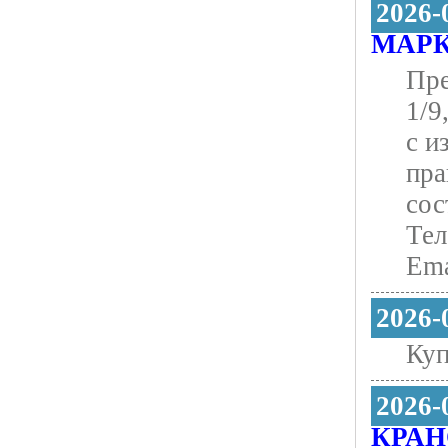
2026-
МАРК
Пре
1/9
с и
пра
сос
Тел
Еma
2026-
Куп
2026-
КРАН