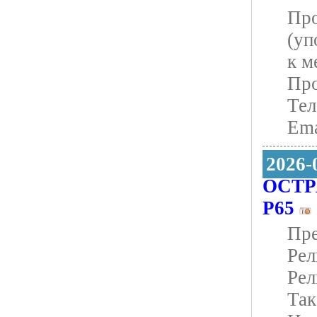
Про
(уп
к м
Про
Тел
Еma
2026-
ОСТР
Р65
Пре
Рел
Рел
Так