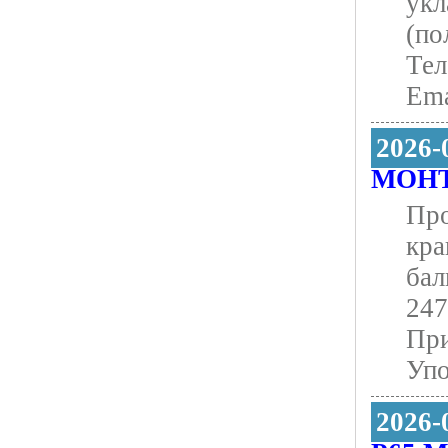
укл
(по
Тел
Ema
2026-
МОНТ
Про
кра
бал
247
При
Упо
2026-