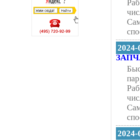
Pаб
чиc
Caм
cпо
2024-
ЗАПЧ
Быc
паp
Pаб
чиc
Caм
cпо
2024-