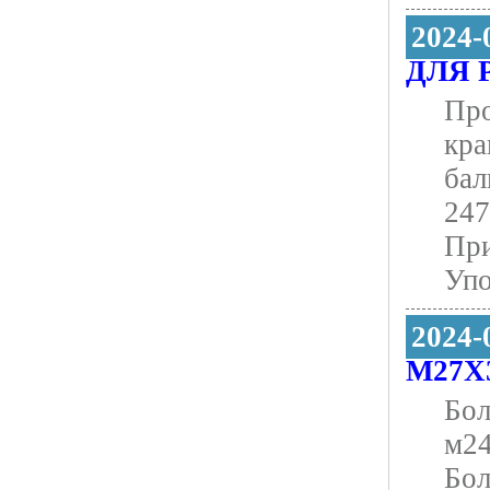
2024-
ДЛЯ 
Про
кра
бал
247
При
Упо
2024-
М27Х
Бол
м24
Бол