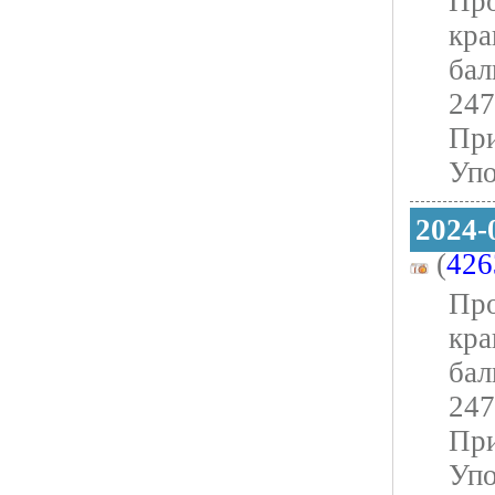
Про
кра
бал
247
При
Упо
2024-
(
426
Про
кра
бал
247
При
Упо