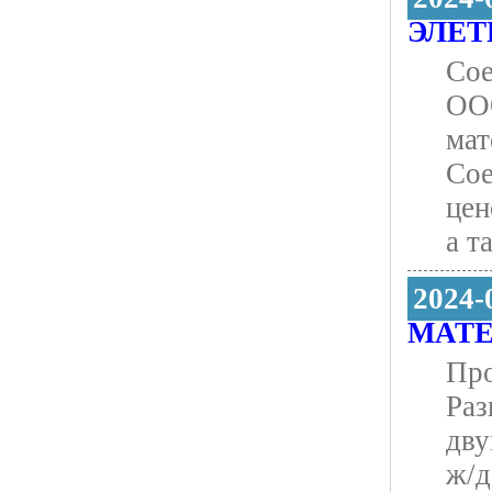
ЭЛЕТ
Сое
ООО
мат
Сое
цен
а т
2024-
МАТЕ
Про
Раз
дву
ж/д