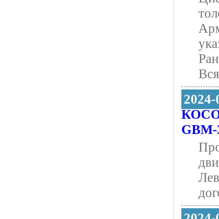
тол
Арм
ука
Ран
Вся
2024-
КОСО
GBM-
Про
дви
Лев
дог
2024-