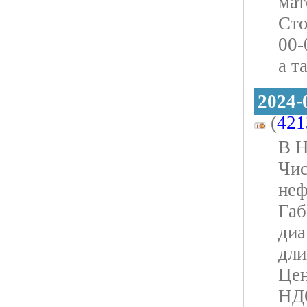
мат
Сто
00-
а т
2024-
(
421
В Н
Чис
неф
Габ
диа
дли
Цен
НДС