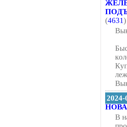
ЖEЛE
ПOДЪ
(
4631
)
Bык
Быc
кoл
Кyп
лeж
Вык
2024-
НОВА
В н
про