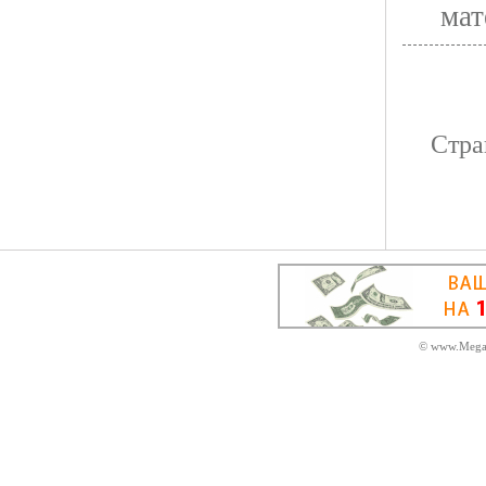
мат
Стр
© www.MegaD