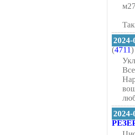
м27
Так
2024-
(
4711
)
Укл
Все
Hap
вош
люб
2024-
РЕЗЕ
Цис