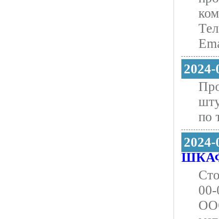
ком
Тел
Ema
2024-
Про
шту
по 
2024-
ШКАФ
Сто
00-
ООО