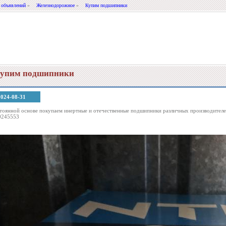
 объявлений
»
Железнодорожное
»
Купим подшипники
упим подшипники
2024-08-31
тоянной основе покупаем инертные и отечественные подшипники различных производителе
0245553