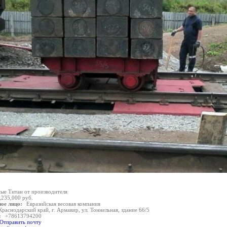
ые Титан от производителя
,235,000 руб.
ое лицо:
Евразийская весовая компания
Краснодарский край, г. Армавир, ул. Тоннельная, здание 66/5
:
+78613794200
Отправить почту