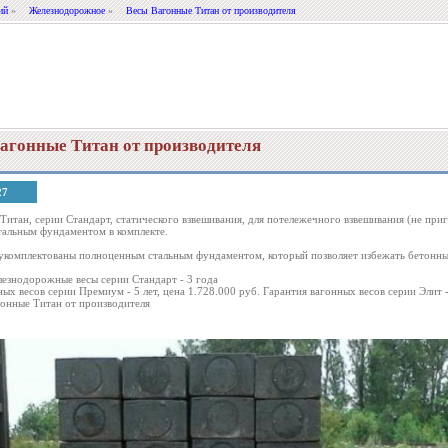
ий
»
Железнодорожное
»
Весы Вагонные Титан от производителя
агонные Титан от производителя
27
Титан, серии Стандарт, статического взвешивания, для потележечного взвешивания (не приг
альным фундаментом в комплекте.
укомплектованы полноценным стальным фундаментом, который позволяет избежать бетонных
лезнодорожные весы серии Стандарт - 3 года
ных весов серии Премиум - 5 лет, цена 1.728.000 руб. Гарантия вагонных весов серии Элит
онные Титан от производителя