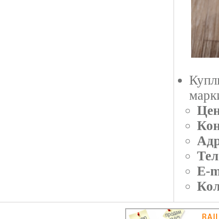
Купл
марк
Цен
Кон
Адр
Тел
E-m
Кол