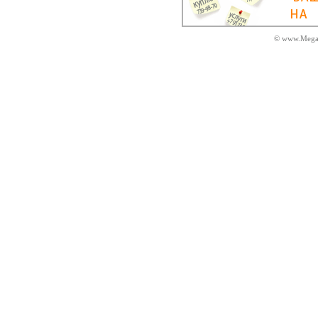
© www.MegaD