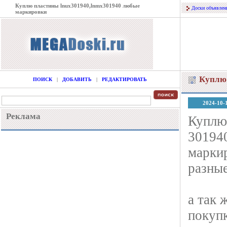
Куплю пластины lnux301940,lnmx301940 любые
Доски объявлен
маркировки
Куплю 
ПОИСК
|
ДОБАВИТЬ
|
РЕДАКТИРОВАТЬ
2024-10-
Реклама
Куплю 
301940
марки
разные
а так 
покуп