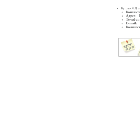
Куплю ЖД з
Контактн
Адрес:
Телефон
E-mail:
Количес