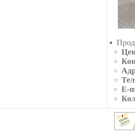
Прод
Цен
Кон
Адр
Тел
E-m
Кол