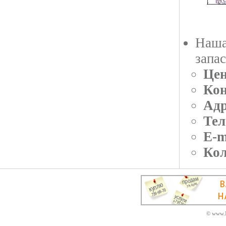
Наша
запа
Цен
Кон
Адр
Тел
E-m
Кол
© www.