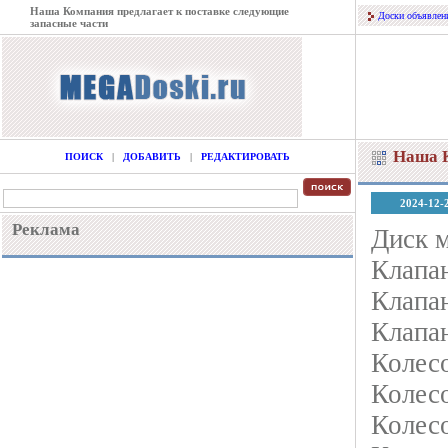
Наша Компания предлагает к поставке следующие
Доски объявлен
запасные части
Наша К
ПОИСК
|
ДОБАВИТЬ
|
РЕДАКТИРОВАТЬ
2024-12-
Реклама
Диск 
Клапа
Клапа
Клапа
Колес
Колес
Колесо