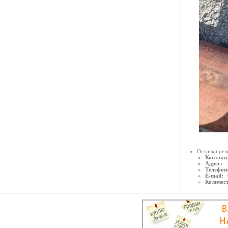
Остряки рель
Контактн
Адрес:
Телефон
E-mail:
Количес