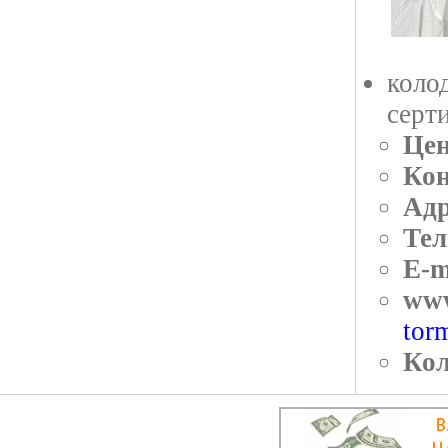
коло
серт
Цен
Кон
Адр
Тел
E-m
ww
tor
Кол