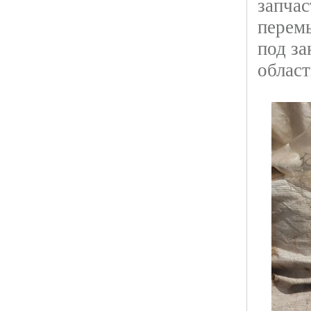
запча
перем
под за
облас