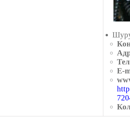
Шуру
Кон
Адр
Тел
E-m
ww
htt
720
Кол