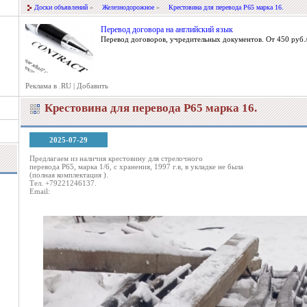
Доски объявлений
»
Железнодорожное
»
Крестовина для перевода Р65 марка 16.
Перевод договора на английский язык
Перевод договоров, учредительных документов. От 450 руб./
Реклама в .RU
|
Добавить
Крестовина для перевода Р65 марка 16.
2025-07-29
Предлагаем из наличия крестовину для стрелочного
перевода Р65, марка 1/6, с хранения, 1997 г.в, в укладке не была
(полная комплектация ).
Тел. +79221246137.
Email: