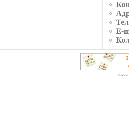
Кон
Адр
Тел
E-m
Кол
© www.