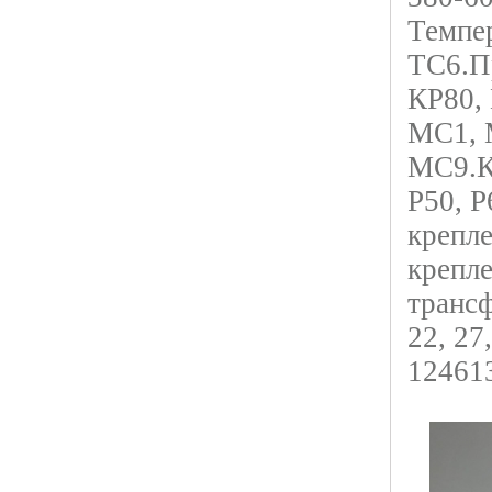
Темпе
ТС6.Пр
КР80,
МС1, 
МС9.К
Р50, Р
крепле
крепле
транс
22, 27
124613