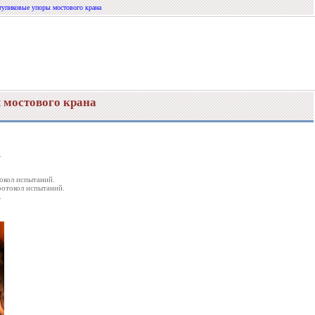
 тупиковые упоры мостового крана
 мостового крана
.
окол испытаний.
ротокол испытаний.
.