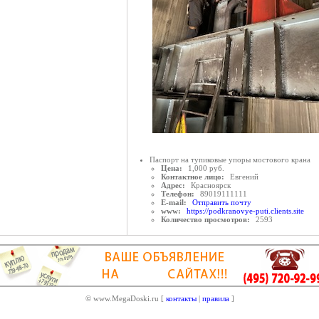
Паспорт на тупиковые упоры мостового крана
Цена:
1,000 руб.
Контактное лицо:
Евгений
Адрес:
Красноярск
Телефон:
89019111111
E-mail:
Отправить почту
www:
https://podkranovye-puti.clients.site
Количество просмотров:
2593
© www.MegaDoski.ru [
контакты
|
правила
]