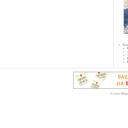
Кол
© www.MegaD